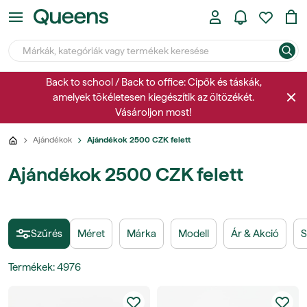
Back to school / Back to office: Cipők és táskák,
amelyek tökéletesen kiegészítik az öltözékét.
Vásároljon most!
Ajándékok
Ajándékok 2500 CZK felett
Ajándékok 2500 CZK felett
Szűrés
Méret
Márka
Modell
Ár & Akció
S
Termékek
:
4976