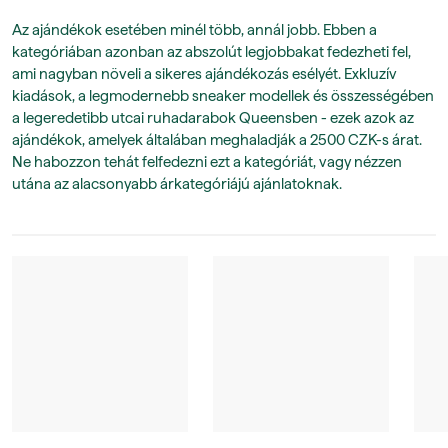
Az ajándékok esetében minél több, annál jobb. Ebben a
kategóriában azonban az abszolút legjobbakat fedezheti fel,
ami nagyban növeli a sikeres ajándékozás esélyét. Exkluzív
kiadások, a legmodernebb sneaker modellek és összességében
a legeredetibb utcai ruhadarabok Queensben - ezek azok az
ajándékok, amelyek általában meghaladják a 2500 CZK-s árat.
Ne habozzon tehát felfedezni ezt a kategóriát, vagy nézzen
utána az alacsonyabb árkategóriájú ajánlatoknak.