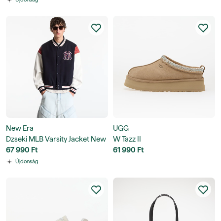
New Era
UGG
Dzseki MLB Varsity Jacket New
W Tazz II
York Yankees UNISEX
67 990 Ft
61 990 Ft
Újdonság