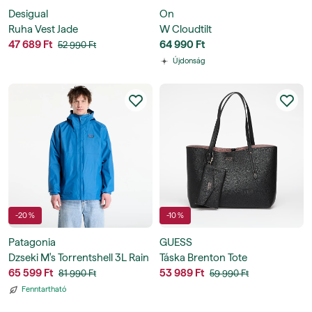
Desigual
On
Ruha Vest Jade
W Cloudtilt
47 689 Ft
64 990 Ft
52 990 Ft
Újdonság
-20 %
-10 %
Patagonia
GUESS
Dzseki M's Torrentshell 3L Rain
Táska Brenton Tote
Jacket
65 599 Ft
53 989 Ft
81 990 Ft
59 990 Ft
Fenntartható