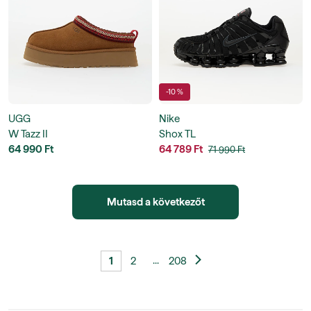
-10 %
UGG
Nike
W Tazz II
Shox TL
64 990 Ft
64 789 Ft
71 990 Ft
Mutasd a következőt
...
1
2
208