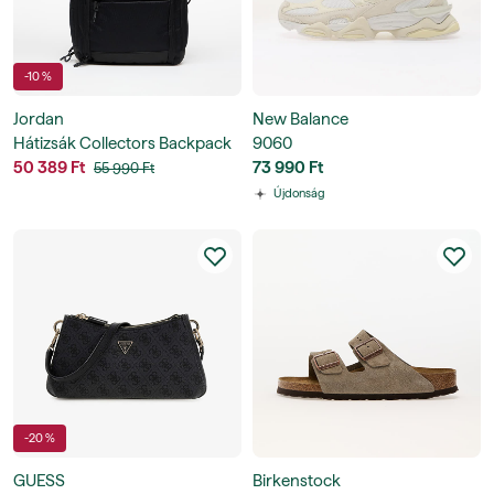
-10 %
Jordan
New Balance
Hátizsák Collectors Backpack
9060
50 389 Ft
73 990 Ft
55 990 Ft
Újdonság
-20 %
GUESS
Birkenstock