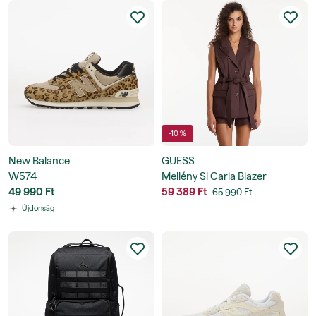
-10 %
New Balance
GUESS
W574
Mellény Sl Carla Blazer
49 990 Ft
59 389 Ft
65 990 Ft
Újdonság