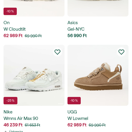
-10 %
On
Asics
W Cloudtilt
Gel-NYC
62 989 Ft
56 990 Ft
69 990 Ft
-25 %
-10 %
Nike
UGG
Wmns Air Max 90
W Lowmel
46 239 Ft
62 989 Ft
61 653 Ft
69 990 Ft
Újdonság