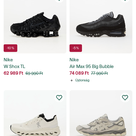
-10 %
-5 %
Nike
Nike
W Shox TL
Air Max 95 Big Bubble
62 989 Ft
74 089 Ft
69 990 Ft
77 990 Ft
Újdonság