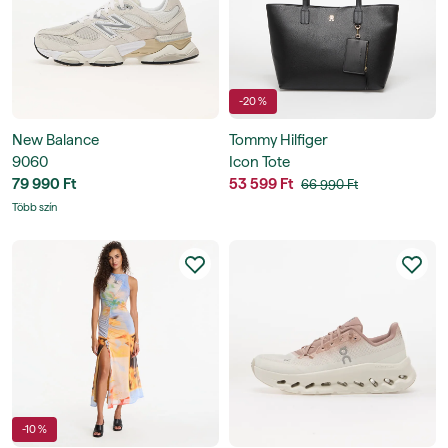
-20 %
New Balance
Tommy Hilfiger
9060
Icon Tote
79 990 Ft
53 599 Ft
66 990 Ft
Több szín
-10 %