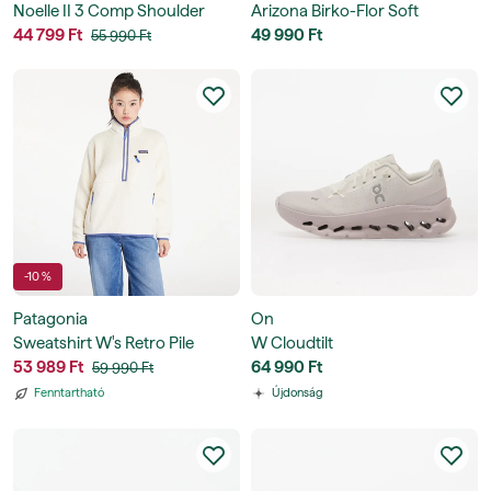
Noelle II 3 Comp Shoulder
Arizona Birko-Flor Soft
Cross Body
44 799 Ft
49 990 Ft
55 990 Ft
-10 %
Patagonia
On
Sweatshirt W's Retro Pile
W Cloudtilt
Marsupial
53 989 Ft
64 990 Ft
59 990 Ft
Fenntartható
Újdonság